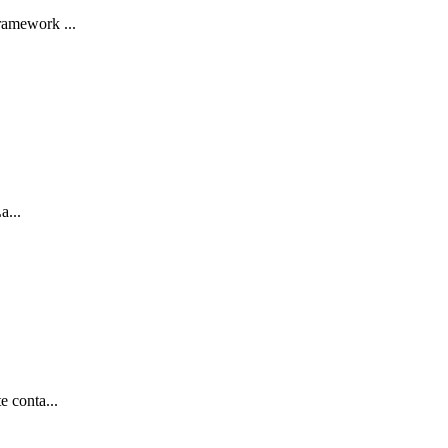
framework ...
a...
e conta...